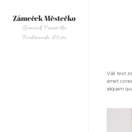
Zámeček Městečko
Zámeček Františka
Ferdinanda d'Este
Váš text za
amet conse
aliquam qu