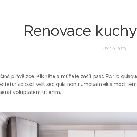
Renovace kuchy
08.05.2019
číná právě zde. Klikněte a můžete začít psát. Porro quisq
ctetur adipisci velit sed quia non numquam eius modi te
aerat voluptatem ut enim.